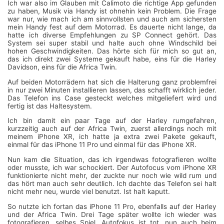
Ich war also im Glauben mit Calimoto die richtige App gefunden
zu haben, Musik via Handy ist ohnehin kein Problem. Die Frage
war nur, wie mach ich am sinnvollsten und auch am sichersten
mein Handy fest auf dem Motorrad. Es dauerte nicht lange, da
hatte ich diverse Empfehlungen zu SP Connect gehört. Das
System sei super stabil und halte auch ohne Windschild bei
hohen Geschwindigkeiten. Das hörte sich für mich so gut an,
das ich direkt zwei Systeme gekauft habe, eins für die Harley
Davidson, eins für die Africa Twin.
Auf beiden Motorrädern hat sich die Halterung ganz problemfrei
in nur zwei Minuten installieren lassen, das schafft wirklich jeder.
Das Telefon ins Case gesteckt welches mitgeliefert wird und
fertig ist das Haltesystem.
Ich bin damit ein paar Tage auf der Harley rumgefahren,
kurzzeitig auch auf der Africa Twin, zuerst allerdings noch mit
meinem iPhone XR, ich hatte ja extra zwei Pakete gekauft,
einmal für das iPhone 11 Pro und einmal für das iPhone XR.
Nun kam die Situation, das ich irgendwas fotografieren wollte
oder musste, ich war schockiert. Der Autofocus vom iPhone XR
funktionierte nicht mehr, der zuckte nur noch wie wild rum und
das hört man auch sehr deutlich. Ich dachte das Telefon sei halt
nicht mehr neu, wurde viel benutzt. Ist halt kaputt.
So nutzte ich fortan das iPhone 11 Pro, ebenfalls auf der Harley
und der Africa Twin. Drei Tage später wollte ich wieder was
fotografieren, selbes Spiel. Autofokus ist tot, nun auch beim