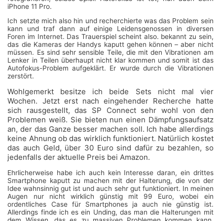
iPhone 11 Pro.
Ich setzte mich also hin und recherchierte was das Problem sein
kann und traf dann auf einige Leidensgenossen in diversen
Foren im Internet. Das Trauerspiel scheint also. bekannt zu sein,
das die Kameras der Handys kaputt gehen können – aber nicht
müssen. Es sind sehr sensible Teile, die mit den Vibrationen am
Lenker in Teilen überhaupt nicht klar kommen und somit ist das
Autofokus-Problem aufgeklärt. Er wurde durch die Vibrationen
zerstört.
Wohlgemerkt besitze ich beide Sets nicht mal vier
Wochen. Jetzt erst nach eingehender Recherche hatte
sich rausgestellt, das SP Connect sehr wohl von den
Problemen weiß. Sie bieten nun einen Dämpfungsaufsatz
an, der das Ganze besser machen soll. Ich habe allerdings
keine Ahnung ob das wirklich funktioniert. Natürlich kostet
das auch Geld, über 30 Euro sind dafür zu bezahlen, so
jedenfalls der aktuelle Preis bei Amazon.
Ehrlicherweise habe ich auch kein Interesse daran, ein drittes
Smartphone kaputt zu machen mit der Halterung, die von der
Idee wahnsinnig gut ist und auch sehr gut funktioniert. In meinen
Augen nur nicht wirklich günstig mit 99 Euro, wobei ein
ordentliches Case für Smartphones ja auch nie günstig ist.
Allerdings finde ich es ein Unding, das man die Halterungen mit
dem Wissen, das es zu massiven Problemen kommen kann,